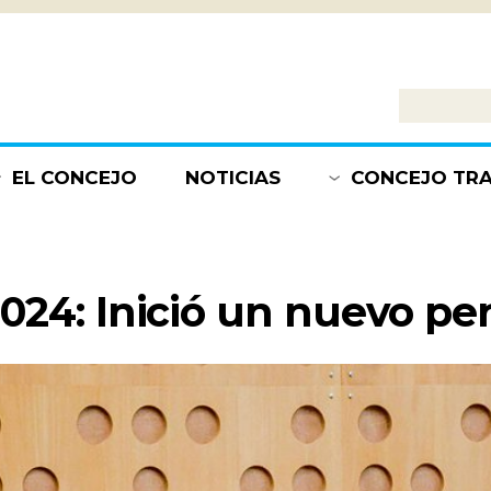
EL CONCEJO
NOTICIAS
CONCEJO TR
¿QUÉ ES?
INFORMACIÓN
SESIONES
AUTORIDADES
¿EN QUÉ ESTA
BLOQUES
024: Inició un nuevo per
TRABAJANDO?
COMISIONES