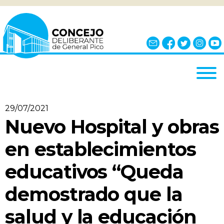
INICIO
29/07/2021
EL CONCEJO
Nuevo Hospital y obras
¿QUÉ ES?
en establecimientos
AUTORIDADES
educativos “Queda
BLOQUES
demostrado que la
COMISIONES
NOTICIAS
salud y la educación