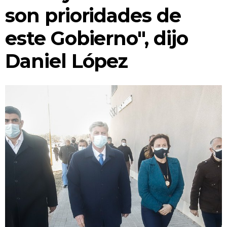
CONCEJO TRANSPARENTE
son prioridades de
INFORMACIÓN DE SESIONES
este Gobierno", dijo
¿EN QUÉ ESTAMOS TRABAJANDO?
Daniel López
SEGUIMIENTO DE TRÁMITES
BUSCADOR DE NORMATIVAS