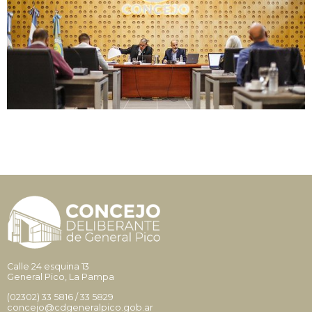
Calle 24 esquina 13
General Pico, La Pampa
(02302)
33 5816
/
33 5829
concejo@cdgeneralpico.gob.ar