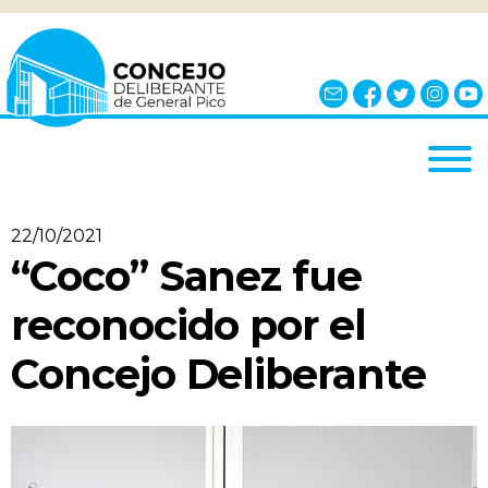
INICIO
22/10/2021
EL CONCEJO
“Coco” Sanez fue
¿QUÉ ES?
reconocido por el
AUTORIDADES
Concejo Deliberante
BLOQUES
COMISIONES
NOTICIAS