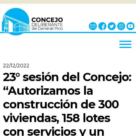
INICIO
22/12/2022
EL CONCEJO
23° sesión del Concejo:
¿QUÉ ES?
“Autorizamos la
AUTORIDADES
construcción de 300
BLOQUES
viviendas, 158 lotes
COMISIONES
NOTICIAS
con servicios y un