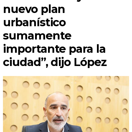
CONCEJO TRANSPARENTE
nuevo plan
INFORMACIÓN DE SESIONES
urbanístico
¿EN QUÉ ESTAMOS TRABAJANDO?
sumamente
SEGUIMIENTO DE TRÁMITES
importante para la
BUSCADOR DE NORMATIVAS
ciudad”, dijo López