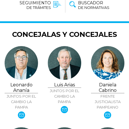
SEGUIMIENTO
BUSCADOR
DE TRÁMITES
DE NORMATIVAS
CONCEJALAS Y CONCEJALES
Leonardo
Luis Arias
Daniela
Ananía
Cabrino
JUNTOS POR EL
JUNTOS POR EL
CAMBIO LA
FRENTE
CAMBIO LA
PAMPA
JUSTICIALISTA
PAMPA
PAMPEANO