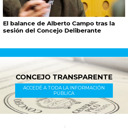
CONCEJO TRANSPARENTE
INFORMACIÓN DE SESIONES
El balance de Alberto Campo tras la
¿EN QUÉ ESTAMOS TRABAJANDO?
sesión del Concejo Deliberante
SEGUIMIENTO DE TRÁMITES
BUSCADOR DE NORMATIVAS
CONCEJO TRANSPARENTE
ACCEDÉ A TODA LA INFORMACIÓN
PÚBLICA