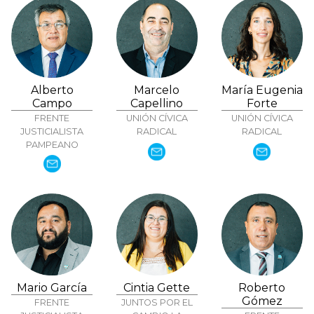
Alberto
Marcelo
María Eugenia
Campo
Capellino
Forte
FRENTE
UNIÓN CÍVICA
UNIÓN CÍVICA
JUSTICIALISTA
RADICAL
RADICAL
PAMPEANO
Mario García
Cintia Gette
Roberto
Gómez
FRENTE
JUNTOS POR EL